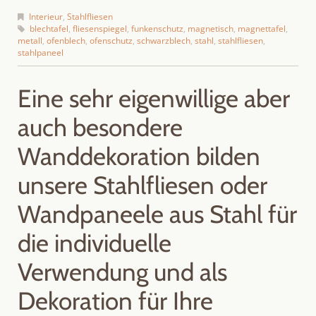
Interieur
,
Stahlfliesen
blechtafel
,
fliesenspiegel
,
funkenschutz
,
magnetisch
,
magnettafel
,
metall
,
ofenblech
,
ofenschutz
,
schwarzblech
,
stahl
,
stahlfliesen
,
stahlpaneel
Eine sehr eigenwillige aber
auch besondere
Wanddekoration bilden
unsere Stahlfliesen oder
Wandpaneele aus Stahl für
die individuelle
Verwendung und als
Dekoration für Ihre